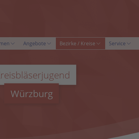
men
Angebote
Bezirke / Kreise
Service
reisbläserjugend
Würzburg