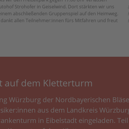
ohof Strohofer in Geiselwind. Dort stärkten wir uns
 einem abschließenden Gruppenspiel auf den Heimweg.
dankt allen Teilnehmer:innen fürs Mitfahren und freut
 auf dem Klet­ter­turm
ung Würzburg der Nordbayerischen Bläse
iker:innen aus dem Landkreis Würzburg
rankenturm in Eibelstadt eingeladen. Tei