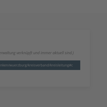
erwaltung verknüpft und immer aktuell sind.)
anken/wuerzburg/kreisverband/kreisleitung#c