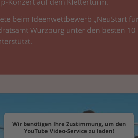
p-Konzert auf dem Kletterturm.
te beim Ideenwettbewerb „NeuStart für 
ratsamt Würzburg unter den besten 10
terstützt.
Wir benötigen Ihre Zustimmung, um den
YouTube Video-Service zu laden!