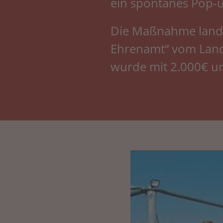
ein spontanes Pop-u
Die Maßnahme lande
Ehrenamt“ vom Land
wurde mit 2.000€ un