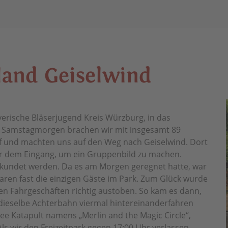
­land Gei­sel­wind
erische Bläserjugend Kreis Würzburg, in das
en Samstagmorgen brachen wir mit insgesamt 89
f und machten uns auf den Weg nach Geiselwind. Dort
r dem Eingang, um ein Gruppenbild zu machen.
erkundet werden. Da es am Morgen geregnet hatte, war
waren fast die einzigen Gäste im Park. Zum Glück wurde
en Fahrgeschäften richtig austoben. So kam es dann,
dieselbe Achterbahn viermal hintereinanderfahren
 Katapult namens „Merlin and the Magic Circle“,
 Als wir den Freizeitpark gegen 17:00 Uhr verlassen