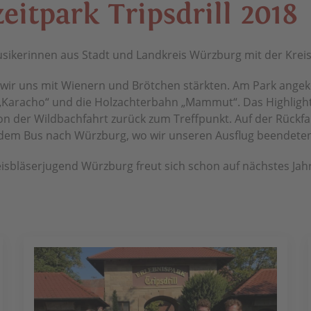
zeit­park Trips­drill 2018
kerinnen aus Stadt und Landkreis Würzburg mit der Kreisjug
wir uns mit Wienern und Brötchen stärkten. Am Park angeko
e „Karacho“ und die Holzachterbahn „Mammut“. Das Highligh
on der Wildbachfahrt zurück zum Treffpunkt. Auf der Rückfa
 dem Bus nach Würzburg, wo wir unseren Ausflug beendeten
reisbläserjugend Würzburg freut sich schon auf nächstes Jahr