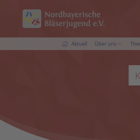
Aktuell
Über uns
The
K