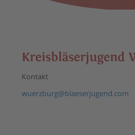
Kreis­blä­ser­ju­gend
Kontakt
wuerzburg@blaeserjugend.com